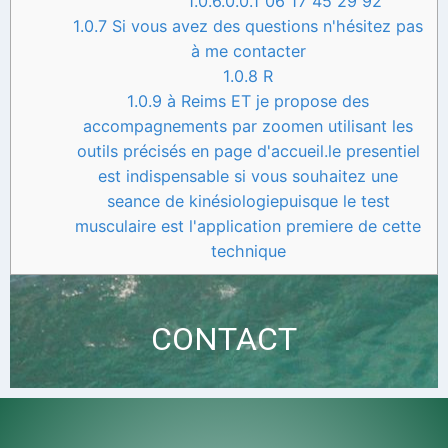
1.0.6.0.0.1
06 17 45 29 92
1.0.7
Si vous avez des questions n'hésitez pas
à me contacter
1.0.8
R
1.0.9
à Reims ET je propose des
accompagnements par zoomen utilisant les
outils précisés en page d'accueil.le presentiel
est indispensable si vous souhaitez une
seance de kinésiologiepuisque le test
musculaire est l'application premiere de cette
technique
CONTACT