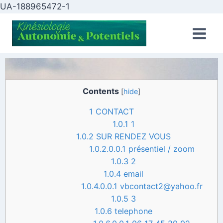
UA-188965472-1
Contents
[
hide
]
1
CONTACT
1.0.1
1
1.0.2
SUR RENDEZ VOUS
1.0.2.0.0.1
présentiel / zoom
1.0.3
2
1.0.4
email
1.0.4.0.0.1
vbcontact2@yahoo.fr
1.0.5
3
1.0.6
telephone